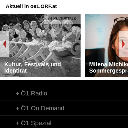
Aktuell in oe1.ORF.at
Ö1 KULTURTALK
Kultur, Festivals und
Milena Michik
Identität
Sommergespr
Ö1 Radio
Ö1 On Demand
Ö1 Spezial