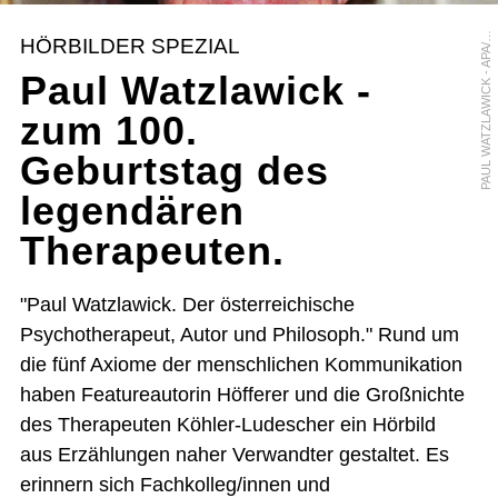
A
U
L
W
A
T
Z
L
A
W
I
C
K
-
A
P
A
Ü
N
T
E
R
A
R
T
I
N
G
E
P
G
R
HÖRBILDER SPEZIAL
/
Paul Watzlawick -
zum 100.
Geburtstag des
legendären
Therapeuten.
"Paul Watzlawick. Der österreichische
Psychotherapeut, Autor und Philosoph." Rund um
die fünf Axiome der menschlichen Kommunikation
haben Featureautorin Höfferer und die Großnichte
des Therapeuten Köhler-Ludescher ein Hörbild
aus Erzählungen naher Verwandter gestaltet. Es
erinnern sich Fachkolleg/innen und