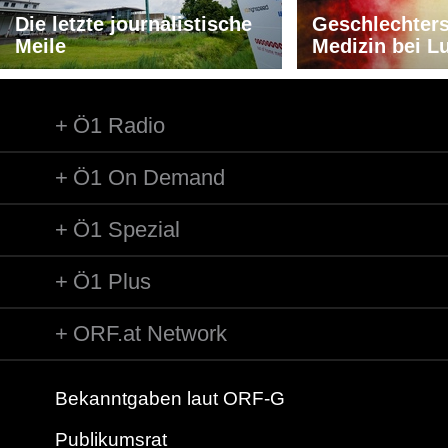
Die letzte journalistische
Geschlechters
Meile
Medizin bei L
Ö1 Radio
Ö1 On Demand
Ö1 Spezial
Ö1 Plus
ORF.at Network
Bekanntgaben laut ORF-G
Publikumsrat