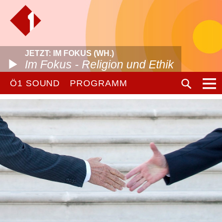
JETZT: IM FOKUS (WH.)
Im Fokus - Religion und Ethik
Ö1 SOUND
PROGRAMM