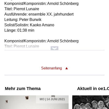
Komponist/Komponistin: Arnold Schönberg
Titel: Pierrot Lunaire
Ausführende: ensemble XX. jahrhundert
Leitung: Peter Burwik
Solist/Solistin: Kaoko Amano
Länge: 01:38 min
Komponist/Komponistin: Arnold Schönberg
Titel: Pierrot Lunaire
Ausführende: ensemble XX. jahrhundert
Leitung: Peter Burwik
Solist/Solistin: Kaoko Amano
Länge: 01:35 min
Seitenanfang
Komponist/Komponistin: Kurt Herbert
Album: Maly Nagl - Königin Des Wienerlieds - Vol. 1
Mehr zum Thema
Aktuell in oe1.
Titel: Muatterl, I' Bin Verliabt
Ausführende: Maly Nagl
MO | 14 JUNI 2021
Länge: 02:37 min
Label: Paltram