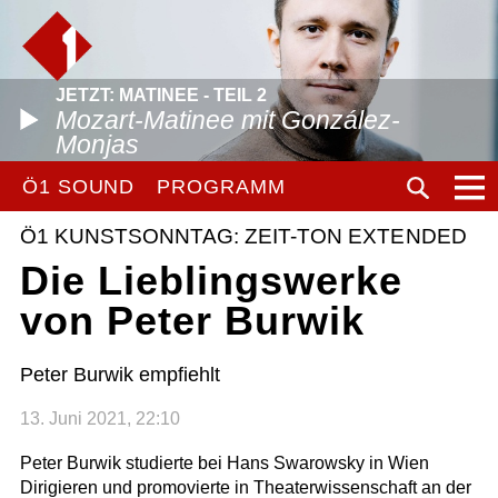
JETZT: MATINEE - TEIL 2
Mozart-Matinee mit González-
Monjas
Ö1 SOUND
PROGRAMM
Ö1 KUNSTSONNTAG: ZEIT-TON EXTENDED
Die Lieblingswerke
von Peter Burwik
Peter Burwik empfiehlt
13. Juni 2021, 22:10
Peter Burwik studierte bei Hans Swarowsky in Wien
Dirigieren und promovierte in Theaterwissenschaft an der