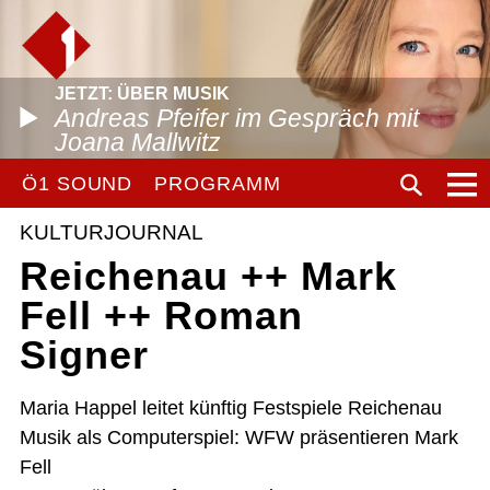
JETZT: ÜBER MUSIK
Andreas Pfeifer im Gespräch mit
Joana Mallwitz
Ö1 SOUND
PROGRAMM
KULTURJOURNAL
Reichenau ++ Mark
Fell ++ Roman
Signer
Maria Happel leitet künftig Festspiele Reichenau
Musik als Computerspiel: WFW präsentieren Mark
Fell