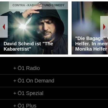
CONTRA - KABARETT UND COMEDY
"Die Bagage"
David Scheid ist "The
Helfer. In me
Kabarettist"
Monika Helfer
Ö1 Radio
Ö1 On Demand
Ö1 Spezial
Ö1 Plus