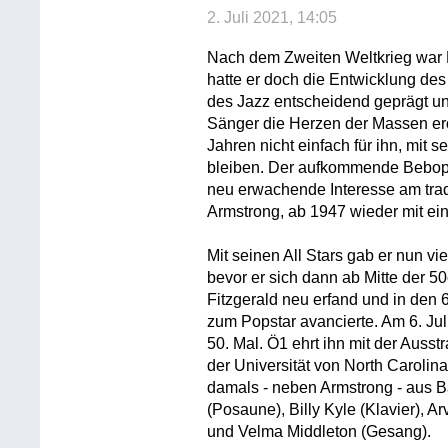
2. Juli 2021, 14:05
Nach dem Zweiten Weltkrieg war 
hatte er doch die Entwicklung de
des Jazz entscheidend geprägt un
Sänger die Herzen der Massen ero
Jahren nicht einfach für ihn, mit
bleiben. Der aufkommende Bebop w
neu erwachende Interesse am trad
Armstrong, ab 1947 wieder mit ei
Mit seinen All Stars gab er nun vi
bevor er sich dann ab Mitte der 50
Fitzgerald neu erfand und in den 
zum Popstar avancierte. Am 6. Jul
50. Mal. Ö1 ehrt ihn mit der Auss
der Universität von North Carolina
damals - neben Armstrong - aus B
(Posaune), Billy Kyle (Klavier), 
und Velma Middleton (Gesang).