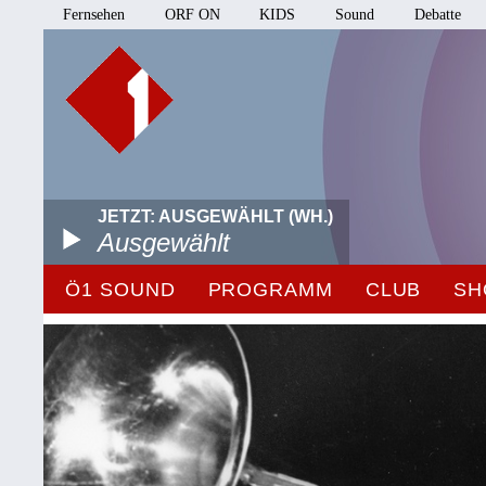
Fernsehen
ORF ON
KIDS
Sound
Debatte
JETZT: AUSGEWÄHLT (WH.)
Ausgewählt
Ö1 SOUND
PROGRAMM
CLUB
SH