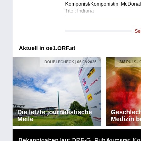
Komponist/Komponistin: McDonal
Titel: Indiana
Album: At The University Of North
Ausführende: Louis Armstrong & T
Se
Länge: 04:52 min
Label: Avid Entertainment AMSC 
Aktuell in oe1.ORF.at
Komponist/Komponistin: Kelmar,
Titel: A Kiss To Build A Dream On
DOUBLECHECK | 06 08 2026
AM PULS -
Album: At The University Of North
Ausführende: Louis Armstrong & T
Länge: 04:23 min
Label: Avid Entertainment AMSC 
Komponist/Komponistin: Lewis, S
Titel: Blueberry Hill
Die letzte journalistische
Geschlech
Album: At The University Of North
Meile
Medizin b
Ausführende: Louis Armstrong & T
Länge: 03:28 min
Label: Avid Entertainment AMSC 
Bekanntgaben laut ORF-G
Publikumsrat
Ko