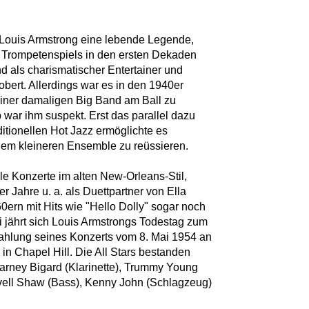
Louis Armstrong eine lebende Legende,
s Trompetenspiels in den ersten Dekaden
d als charismatischer Entertainer und
bert. Allerdings war es in den 1940er
 seiner damaligen Big Band am Ball zu
ar ihm suspekt. Erst das parallel dazu
itionellen Hot Jazz ermöglichte es
nem kleineren Ensemble zu reüssieren.
ele Konzerte im alten New-Orleans-Stil,
er Jahre u. a. als Duettpartner von Ella
60ern mit Hits wie "Hello Dolly" sogar noch
i jährt sich Louis Armstrongs Todestag zum
trahlung seines Konzerts vom 8. Mai 1954 an
 in Chapel Hill. Die All Stars bestanden
arney Bigard (Klarinette), Trummy Young
Arvell Shaw (Bass), Kenny John (Schlagzeug)