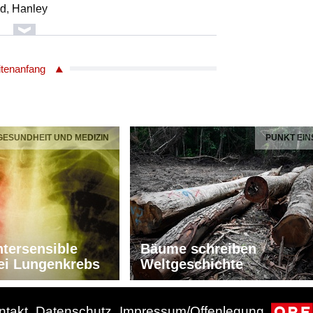
d, Hanley
 Carolina
he All-Stars
itenanfang
870
 Hammerstein, Ruby
 GESUNDHEIT UND MEDIZIN
PUNKT EIN
 Carolina
he All-Stars
870
tock, Rose
tersensible
Bäume schreiben
 Carolina
ei Lungenkrebs
Weltgeschichte
he All-Stars
870
ntakt
Datenschutz
Impressum/Offenlegung