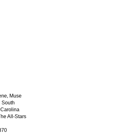
ene, Muse
n South
 Carolina
he All-Stars
870