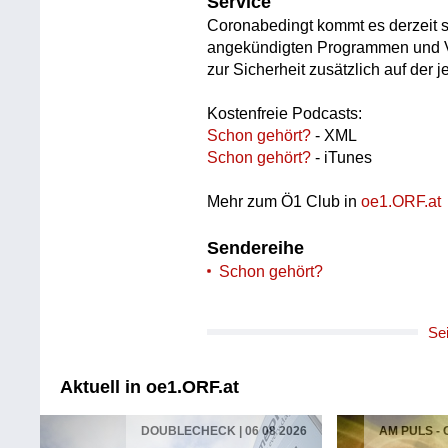
Service
Coronabedingt kommt es derzeit s
angekündigten Programmen und Ver
zur Sicherheit zusätzlich auf der 
Kostenfreie Podcasts:
Schon gehört?
- XML
Schon gehört?
- iTunes
Mehr zum Ö1 Club in
oe1.ORF.at
Sendereihe
Schon gehört?
Se
Aktuell in oe1.ORF.at
DOUBLECHECK | 06 08 2026
AM PULS -