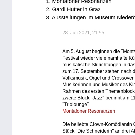
1. Montafoner Resonanzen
2. Gardi Hutter in Graz
3. Ausstellungen im Museum Niederö
28. Juli 2021, 21:55
Am 5. August beginnen die "Mont
Festival wieder viele namhafte K
musikalische Stilrichtungen in da
zum 17. September stehen nach d
Volksmusik, Orgel und Crossover
Musikerinnen und Musiker des Kla
Rahmen des ersten Themenblocks "
zweite Block "Jazz" beginnt am 1
"Triolounge"
Montafoner Resonanzen
Die beliebte Clown-Komödiantin Ga
Stück "Die Schneiderin" an drei 