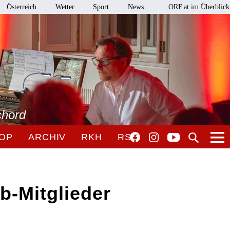
Österreich
Wetter
Sport
News
ORF.at im Überblick
chord
OP
ARCHIV
RKH
RSO
b-Mitglieder