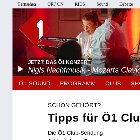
Fernsehen
ORF ON
KIDS
Sound
Debatte
JETZT: DAS Ö1 KONZERT
Nigls Nachtmusik - Mozarts Clavi
Ö1 SOUND
PROGRAMM
CLUB
SH
SCHON GEHÖRT?
Tipps für Ö1 Clu
Die Ö1 Club-Sendung