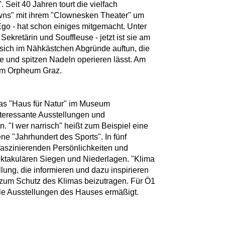
 Seit 40 Jahren tourt die vielfach
wns" mit ihrem "Clownesken Theater" um
 Ego - hat schon einiges mitgemacht. Unter
ekretärin und Souffleuse - jetzt ist sie am
ich im Nähkästchen Abgründe auftun, die
 und spitzen Nadeln operieren lässt. Am
r im Orpheum Graz.
as "Haus für Natur" im Museum
nteressante Ausstellungen und
. "I wer narrisch" heißt zum Beispiel eine
e "Jahrhundert des Sports". In fünf
 faszinierenden Persönlichkeiten und
ktakulären Siegen und Niederlagen. "Klima
lung, die informieren und dazu inspirieren
 zum Schutz des Klimas beizutragen. Für Ö1
r alle Ausstellungen des Hauses ermäßigt.