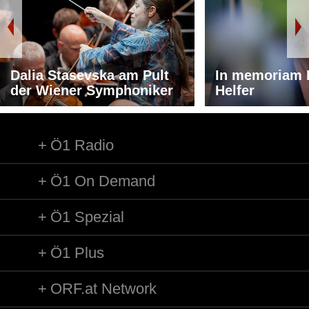
Dalia Stasevska am Pult
In memoriam 
der Wiener Symphoniker
Helfer
Ö1 Radio
Ö1 On Demand
Ö1 Spezial
Ö1 Plus
ORF.at Network