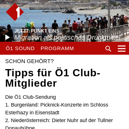
JETZT: PUNKT EINS
Migration als politisches Druckmittel
Ö1 SOUND
PROGRAMM
SCHON GEHÖRT?
Tipps für Ö1 Club-
Mitglieder
Die Ö1 Club-Sendung
1. Burgenland: Picknick-Konzerte im Schloss
Esterhazy in Eisenstadt
2. Niederösterreich: Dieter Nuhr auf der Tullner
Donaubühne