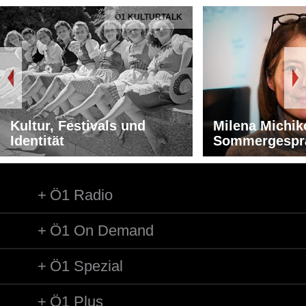
Länge: 03:44 min
Ö1 KULTURTALK
Label: gatefold
Kultur, Festivals und
Milena Michik
Identität
Sommergespr
Ö1 Radio
Ö1 On Demand
Ö1 Spezial
Ö1 Plus