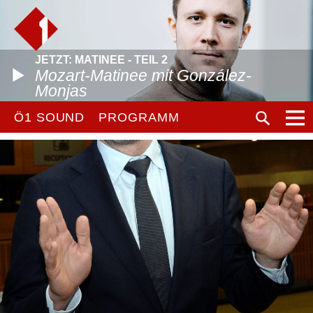
JETZT: MATINEE - TEIL 2
Mozart-Matinee mit González-
Monjas
Ö1 SOUND
PROGRAMM