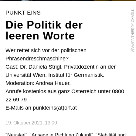
P
A
/
A
F
P
/
T
H
I
E
R
R
Y
C
H
A
R
L
E
A
R
PUNKT EINS
I
Die Politik der
leeren Worte
Wer rettet sich vor der politischen
Phrasendreschmaschine?
Gast: Dr. Daniela Strigl, Privatdozentin an der
Universität Wien, Institut für Germanistik.
Moderation: Andrea Hauer.
Anrufe kostenlos aus ganz Österreich unter 0800
22 69 79
E-Mails an punkteins(at)orf.at
19. Oktober 2021, 13:00
"Neustart", "Ansage in Richtung Zukunft", "Stabilität und