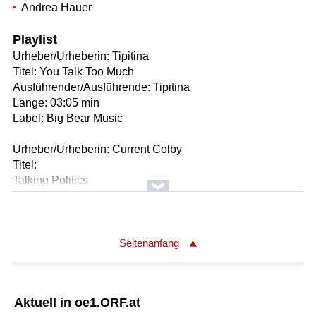
Andrea Hauer
Playlist
Urheber/Urheberin: Tipitina
Titel: You Talk Too Much
Ausführender/Ausführende: Tipitina
Länge: 03:05 min
Label: Big Bear Music
Urheber/Urheberin: Current Colby
Titel:
Talking Politics
Ausführender/Ausführende: Current Colby
Länge: 04:10 min
Label: Epic Rec.
Seitenanfang
Urheber/Urheberin: Bob Dylan
Titel:
Everything Is Broken
Aktuell in oe1.ORF.at
Ausführender/Ausführende: Bettye LaVette