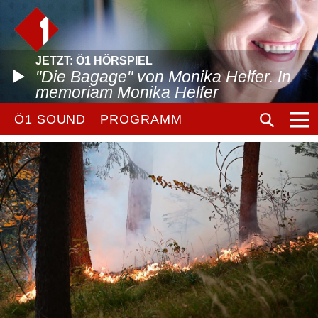
JETZT: Ö1 HÖRSPIEL
"Die Bagage" von Monika Helfer. In
memoriam Monika Helfer
Ö1 SOUND
PROGRAMM