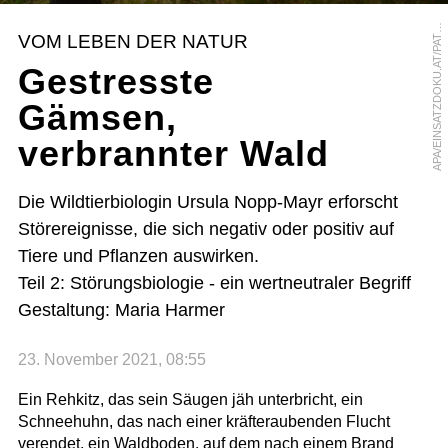
P
A
/
E
I
N
S
A
T
Z
D
O
K
U
.
A
T
/
P
A
R
K
L
E
C
H
N
E
A
I
R
VOM LEBEN DER NATUR
T
Gestresste
Gämsen,
verbrannter Wald
Die Wildtierbiologin Ursula Nopp-Mayr erforscht
Störereignisse, die sich negativ oder positiv auf
Tiere und Pflanzen auswirken.
Teil 2: Störungsbiologie - ein wertneutraler Begriff
Gestaltung: Maria Harmer
23. November 2021, 08:55
Ein Rehkitz, das sein Säugen jäh unterbricht, ein
Schneehuhn, das nach einer kräfteraubenden Flucht
verendet, ein Waldboden, auf dem nach einem Brand