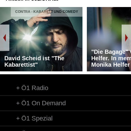
CONTRA - KABARETT UND COMEDY
"Die Bagage"
David Scheid ist "The
Helfer. In me
Kabarettist"
Monika Helfer
Ö1 Radio
Ö1 On Demand
Ö1 Spezial