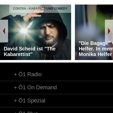
CONTRA - KABARETT UND COMEDY
"Die Bagage"
David Scheid ist "The
Helfer. In me
Kabarettist"
Monika Helfer
Ö1 Radio
Ö1 On Demand
Ö1 Spezial