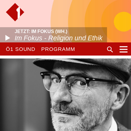
JETZT: IM FOKUS (WH.)
Im Fokus - Religion und Ethik
Ö1 SOUND
PROGRAMM