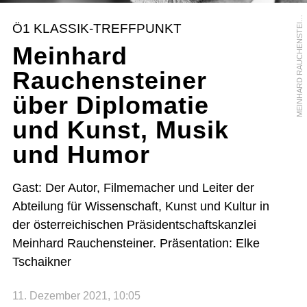
E
I
N
H
A
R
D
R
A
U
C
H
E
N
S
T
E
N
E
R
-
I
N
G
O
P
E
R
T
R
A
M
E
M
R
Ö1 KLASSIK-TREFFPUNKT
I
Meinhard
Rauchensteiner
über Diplomatie
und Kunst, Musik
und Humor
Gast: Der Autor, Filmemacher und Leiter der
Abteilung für Wissenschaft, Kunst und Kultur in
der österreichischen Präsidentschaftskanzlei
Meinhard Rauchensteiner. Präsentation: Elke
Tschaikner
11. Dezember 2021, 10:05