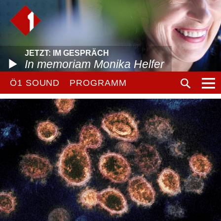
JETZT: IM GESPRÄCH
In memoriam Monika Helfer
Ö1 SOUND
PROGRAMM