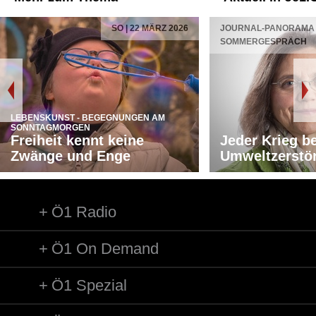
SO | 22 MÄRZ 2026
JOURNAL-PANORAMA 
SOMMERGESPRÄCH
LEBENSKUNST - BEGEGNUNGEN AM
SONNTAGMORGEN
Freiheit kennt keine
Jeder Krieg b
Zwänge und Enge
Umweltzerstö
Ö1 Radio
Ö1 On Demand
Ö1 Spezial