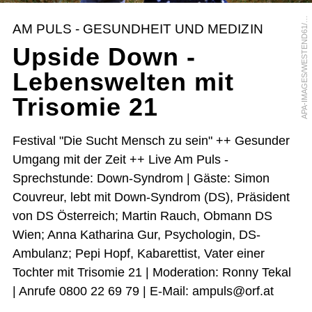
P
A
-
I
M
A
G
E
S
/
W
E
S
T
E
N
D
6
1
A
R
M
A
N
Z
H
E
N
I
K
E
Y
E
A
V
AM PULS - GESUNDHEIT UND MEDIZIN
/
Upside Down -
Lebenswelten mit
Trisomie 21
Festival "Die Sucht Mensch zu sein" ++ Gesunder
Umgang mit der Zeit ++ Live Am Puls -
Sprechstunde: Down-Syndrom | Gäste: Simon
Couvreur, lebt mit Down-Syndrom (DS), Präsident
von DS Österreich; Martin Rauch, Obmann DS
Wien; Anna Katharina Gur, Psychologin, DS-
Ambulanz; Pepi Hopf, Kabarettist, Vater einer
Tochter mit Trisomie 21 | Moderation: Ronny Tekal
| Anrufe 0800 22 69 79 | E-Mail: ampuls@orf.at