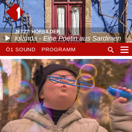
JETZT: HÖRBILDER
Iolanda - Eine Poetin aus Sardinien
Ö1 SOUND
PROGRAMM