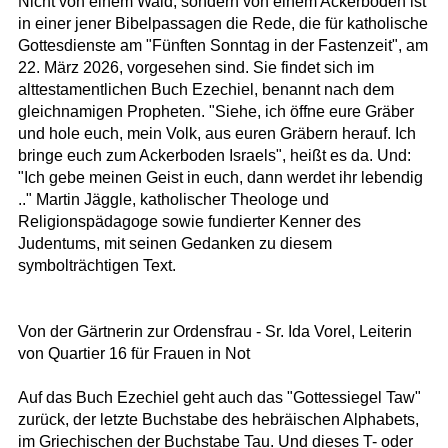
Nicht von einem Wald, sondern von einem Ackerboden ist
in einer jener Bibelpassagen die Rede, die für katholische
Gottesdienste am "Fünften Sonntag in der Fastenzeit", am
22. März 2026, vorgesehen sind. Sie findet sich im
alttestamentlichen Buch Ezechiel, benannt nach dem
gleichnamigen Propheten. "Siehe, ich öffne eure Gräber
und hole euch, mein Volk, aus euren Gräbern herauf. Ich
bringe euch zum Ackerboden Israels", heißt es da. Und:
"Ich gebe meinen Geist in euch, dann werdet ihr lebendig
.." Martin Jäggle, katholischer Theologe und
Religionspädagoge sowie fundierter Kenner des
Judentums, mit seinen Gedanken zu diesem
symbolträchtigen Text.
Von der Gärtnerin zur Ordensfrau - Sr. Ida Vorel, Leiterin
von Quartier 16 für Frauen in Not
Auf das Buch Ezechiel geht auch das "Gottessiegel Taw"
zurück, der letzte Buchstabe des hebräischen Alphabets,
im Griechischen der Buchstabe Tau. Und dieses T- oder