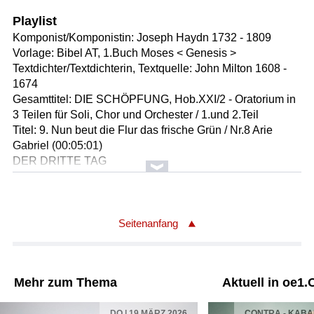
Playlist
Komponist/Komponistin: Joseph Haydn 1732 - 1809
Vorlage: Bibel AT, 1.Buch Moses < Genesis >
Textdichter/Textdichterin, Textquelle: John Milton 1608 -
1674
Gesamttitel: DIE SCHÖPFUNG, Hob.XXI/2 - Oratorium in
3 Teilen für Soli, Chor und Orchester / 1.und 2.Teil
Titel: 9. Nun beut die Flur das frische Grün / Nr.8 Arie
Gabriel (00:05:01)
DER DRITTE TAG
1.TEIL (00:34:49)
Leitung: Rene Jacobs
Orchester: Freiburger Barockorchester
Solist/Solistin: Julia Kleiter
Seitenanfang
Solist/Solistin: Maximilian Schmitt
Solist/Solistin: Johannes Weisser
Choreinstudierung: RIAS Kammerchor
Mehr zum Thema
Aktuell in oe1.
Choreinstudierung: Hans Christoph Rademann
Länge: 05:01 min
DO | 19 MÄRZ 2026
CONTRA - KAB