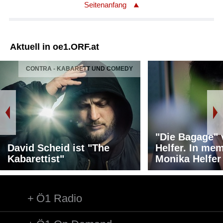
Seitenanfang
Aktuell in oe1.ORF.at
CONTRA - KABARETT UND COMEDY
"Die Bagage"
David Scheid ist "The
Helfer. In me
Kabarettist"
Monika Helfer
Ö1 Radio