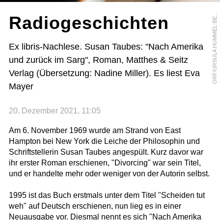
R
F
/
U
R
S
U
L
A
H
U
M
M
E
L
-
B
R
G
E
O
R
Radiogeschichten
E
Ex libris-Nachlese. Susan Taubes: "Nach Amerika
und zurück im Sarg", Roman, Matthes & Seitz
Verlag (Übersetzung: Nadine Miller). Es liest Eva
Mayer
20. Dezember 2021, 11:05
Am 6. November 1969 wurde am Strand von East
Hampton bei New York die Leiche der Philosophin und
Schriftstellerin Susan Taubes angespült. Kurz davor war
ihr erster Roman erschienen, "Divorcing" war sein Titel,
und er handelte mehr oder weniger von der Autorin selbst.
1995 ist das Buch erstmals unter dem Titel "Scheiden tut
weh" auf Deutsch erschienen, nun lieg es in einer
Neuausgabe vor. Diesmal nennt es sich "Nach Amerika