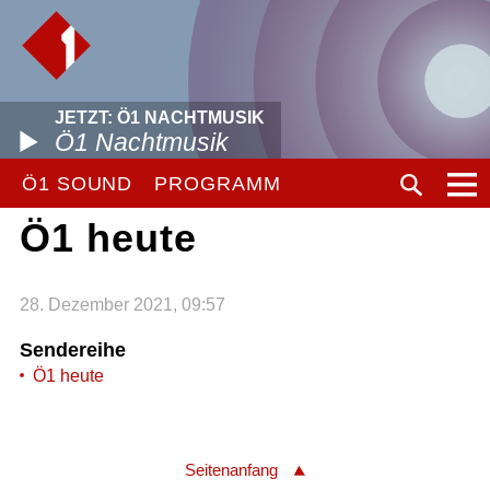
JETZT: Ö1 NACHTMUSIK
Ö1 Nachtmusik
Ö1 SOUND
PROGRAMM
Ö1 heute
28. Dezember 2021, 09:57
Sendereihe
Ö1 heute
Seitenanfang