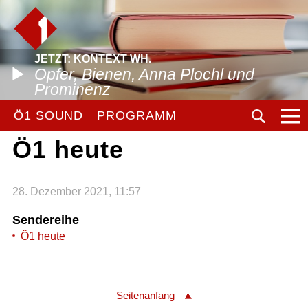
JETZT: KONTEXT WH.
Opfer, Bienen, Anna Plochl und
Prominenz
Ö1 SOUND
PROGRAMM
Ö1 heute
28. Dezember 2021, 11:57
Sendereihe
Ö1 heute
Seitenanfang