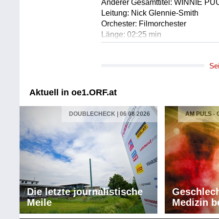
Anderer Gesamttitel: WINNIE PUU
Leitung: Nick Glennie-Smith
Orchester: Filmorchester
Länge: 02:25 min
Label: Walt Disney Records/EMI
Se
Aktuell in oe1.ORF.at
DOUBLECHECK | 06 08 2026
AM PULS -
Die letzte journalistische
Geschlech
Meile
Medizin b