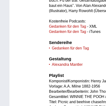
Buch: Pu der Bär. Gesamtausgabe:
baut ein Haus". Von Alan Alexande
(Illustrator), Harry Rowohlt (Übers
Kostenfreie Podcasts:
Gedanken für den Tag
- XML
Gedanken für den Tag
- iTunes
Sendereihe
Gedanken für den Tag
Gestaltung
Alexandra Mantler
Playlist
Komponist/Komponistin: Henry J
Vorlage: A.A. Milne 1882-1956
Bearbeiter/Bearbeiterin: John Th
Gesamttitel: WINNIE THE POOH / 
Titel: Picnic and beehive chase/ins