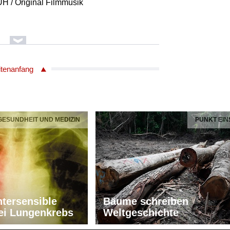
H / Original Filmmusik
 0978882
itenanfang
 GESUNDHEIT UND MEDIZIN
PUNKT EIN
tersensible
Bäume schreiben
ei Lungenkrebs
Weltgeschichte