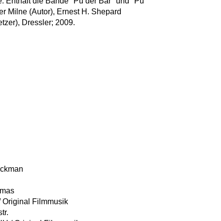
 Enthält die Bände "Pu der Bär" und "Pu
r Milne (Autor), Ernest H. Shepard
etzer), Dressler; 2009.
ackman
omas
Original Filmmusik
tr.