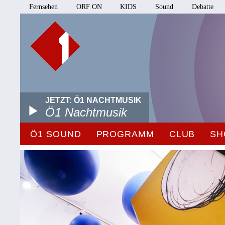
Fernsehen
ORF ON
KIDS
Sound
Debatte
JETZT: Ö1 NACHTMUSIK
Ö1 Nachtmusik
Ö1 SOUND
PROGRAMM
CLUB
SH