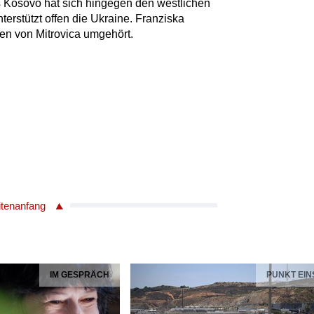
s Kosovo hat sich hingegen den westlichen
erstützt offen die Ukraine. Franziska
len von Mitrovica umgehört.
itenanfang
IM GESPRÄCH
PUNKT EIN