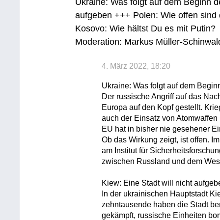
Ukraine: Was folgt auf dem Beginn de
aufgeben +++ Polen: Wie offen sind d
Kosovo: Wie hältst Du es mit Putin?
Moderation: Markus Müller-Schinwal
4. März 2022, 18:20
Ukraine: Was folgt auf dem Begin
Der russische Angriff auf das Nac
Europa auf den Kopf gestellt. Krie
auch der Einsatz von Atomwaffen i
EU hat in bisher nie gesehener Ei
Ob das Wirkung zeigt, ist offen. I
am Institut für Sicherheitsforsch
zwischen Russland und dem West
Kiew: Eine Stadt will nicht aufge
In der ukrainischen Hauptstadt K
zehntausende haben die Stadt bere
gekämpft, russische Einheiten bo