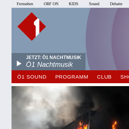
Fernsehen
ORF ON
KIDS
Sound
Debatte
JETZT: Ö1 NACHTMUSIK
Ö1 Nachtmusik
Ö1 SOUND
PROGRAMM
CLUB
SH