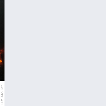
AP/EFREM LUKATSKY