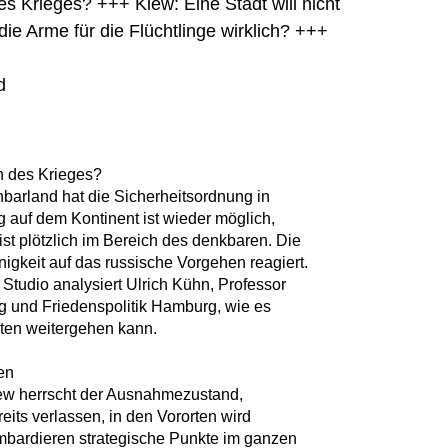
s Krieges? +++ Kiew: Eine Stadt will nicht
ie Arme für die Flüchtlinge wirklich? +++
d
n des Krieges?
hbarland hat die Sicherheitsordnung in
g auf dem Kontinent ist wieder möglich,
st plötzlich im Bereich des denkbaren. Die
nigkeit auf das russische Vorgehen reagiert.
m Studio analysiert Ulrich Kühn, Professor
ung und Friedenspolitik Hamburg, wie es
en weitergehen kann.
ben
iew herrscht der Ausnahmezustand,
its verlassen, in den Vororten wird
mbardieren strategische Punkte im ganzen