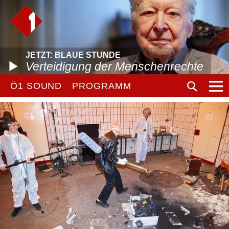
JETZT: BLAUE STUNDE
Verteidigung der Menschenrechte
Ö1 SOUND
PROGRAMM