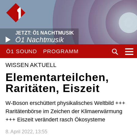
JETZT: Ö1 NACHTMUSIK
Ö1 Nachtmusik
Ö1 SOUND
PROGRAMM
WISSEN AKTUELL
Elementarteilchen,
Raritäten, Eiszeit
W-Boson erschüttert physikalisches Weltbild +++
Raritätenbörse im Zeichen der Klimaerwärmung
+++ Eiszeit verändert rasch Ökosysteme
8. April 2022, 13:55