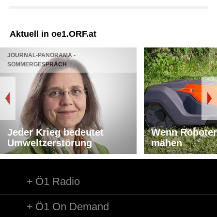
Aktuell in oe1.ORF.at
JOURNAL-PANORAMA -
SOMMERGESPRÄCH
Jeder Krieg bedeutet
Wenn Roboter
Umweltzerstörung
mähen
Ö1 Radio
Ö1 On Demand