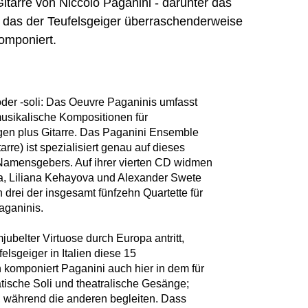
Gitarre von Niccolò Paganini - darunter das
e, das der Teufelsgeiger überraschenderweise
komponiert.
 oder -soli: Das Oeuvre Paganinis umfasst
sikalische Kompositionen für
gen plus Gitarre. Das Paganini Ensemble
arre) ist spezialisiert genau auf dieses
amensgebers. Auf ihrer vierten CD widmen
a, Liliana Kehayova und Alexander Swete
 drei der insgesamt fünfzehn Quartette für
Paganinis.
ubelter Virtuose durch Europa antritt,
lsgeiger in Italien diese 15
 komponiert Paganini auch hier in dem für
atische Soli und theatralische Gesänge;
t, während die anderen begleiten. Dass