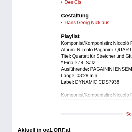
Des Cis
Gestaltung
Hans Georg Nicklaus
Playlist
Komponist/Komponistin: Niccolò 
Album: Niccolo Paganini. Q
Titel: Quartett für Streicher und Gi
* Finale / 4. Satz
Ausführende: PAGAININI ENSE
Länge: 03:28 min
Label: DYNAMIC CDS7938
Komponist/Komponistin: Niccolò 
Album: Niccolo Paganini. Q
Titel: Quartett für Streicher und Gi
Se
* Maestoso / 1. Satz
* Recitativo / 3. Satz
Ausführende: PAGAININI ENSE
Aktuell in oe1.ORF.at