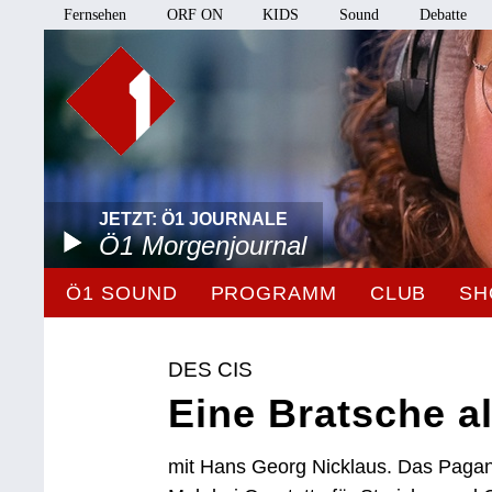
Fernsehen
ORF ON
KIDS
Sound
Debatte
JETZT: Ö1 JOURNALE
Ö1 Morgenjournal
Ö1 SOUND
PROGRAMM
CLUB
SH
DES CIS
Eine Bratsche al
mit Hans Georg Nicklaus. Das Pagani