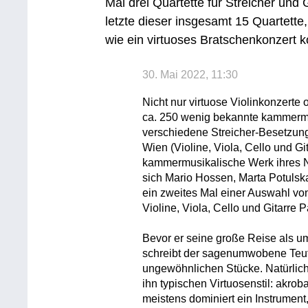
Mal drei Quartette für Streicher und 
letzte dieser insgesamt 15 Quartett
wie ein virtuoses Bratschenkonzert 
30. Mai 2022, 11:30
Nicht nur virtuose Violinkonzerte
ca. 250 wenig bekannte kammermu
verschiedene Streicher-Besetzun
Wien (Violine, Viola, Cello und Git
kammermusikalische Werk ihres N
sich Mario Hossen, Marta Potulsk
ein zweites Mal einer Auswahl von
Violine, Viola, Cello und Gitarre 
Bevor er seine große Reise als umj
schreibt der sagenumwobene Teufe
ungewöhnlichen Stücke. Natürlich
ihn typischen Virtuosenstil: akrob
meistens dominiert ein Instrumen