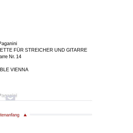
Paganini
UARTETTE FÜR STREICHER UND GITARRE
tarre Nr. 14
MBLE VIENNA
Paganini
UARTETTE FÜR STREICHER UND GITARRE
tarre Nr. 15
itenanfang
MBLE VIENNA