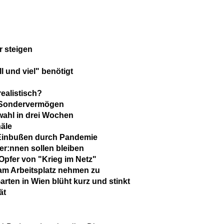
r steigen
 und viel" benötigt
realistisch?
-Sondervermögen
ahl in drei Wochen
näle
 Einbußen durch Pandemie
ner:nnen sollen bleiben
Opfer von "Krieg im Netz"
am Arbeitsplatz nehmen zu
rten in Wien blüht kurz und stinkt
ät