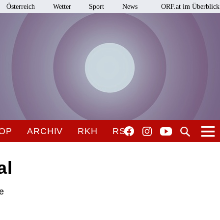
Österreich
Wetter
Sport
News
ORF.at im Überblick
OP
ARCHIV
RKH
RSO
al
he