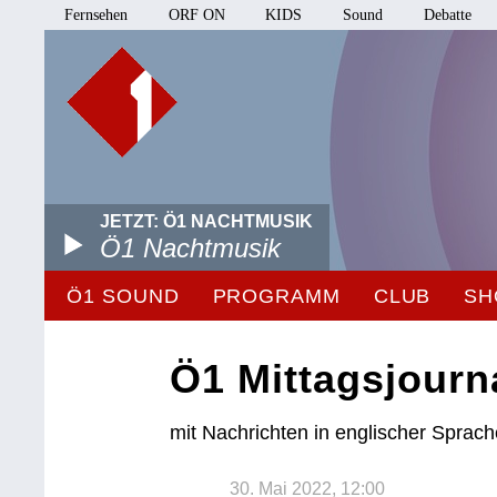
Fernsehen
ORF ON
KIDS
Sound
Debatte
JETZT: Ö1 NACHTMUSIK
Ö1 Nachtmusik
Ö1 SOUND
PROGRAMM
CLUB
SH
Ö1 Mittagsjourn
mit Nachrichten in englischer Sprac
30. Mai 2022, 12:00