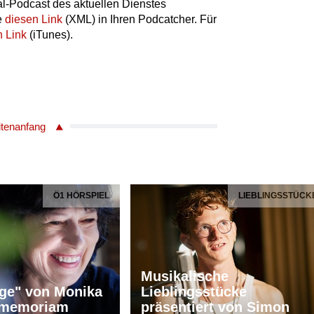
l-Podcast des aktuellen Dienstes
e
diesen Link
(XML) in Ihren Podcatcher. Für
n Link
(iTunes).
itenanfang
Ö1 HÖRSPIEL
LIEBLINGSSTÜCK
Musikalische
ge" von Monika
Lieblingsstücke
n memoriam
präsentiert von Simon