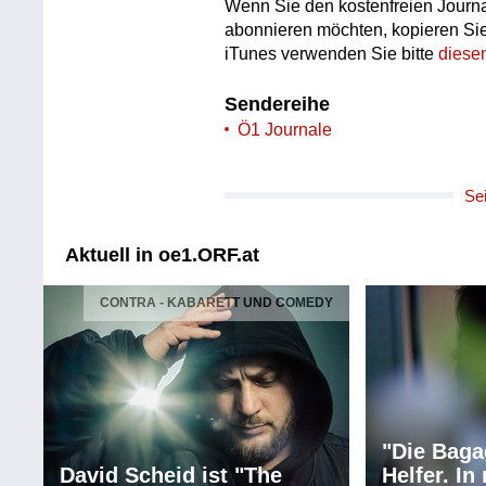
Wenn Sie den kostenfreien Journa
abonnieren möchten, kopieren Si
iTunes verwenden Sie bitte
diese
Sendereihe
Ö1 Journale
Se
Aktuell in oe1.ORF.at
CONTRA - KABARETT UND COMEDY
"Die Baga
David Scheid ist "The
Helfer. I