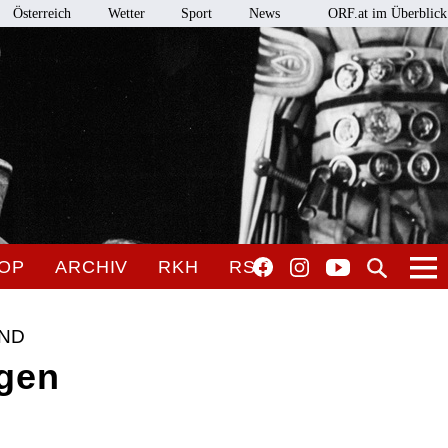
Österreich
Wetter
Sport
News
ORF.at im Überblick
OP
ARCHIV
RKH
RSO
UND
ogen