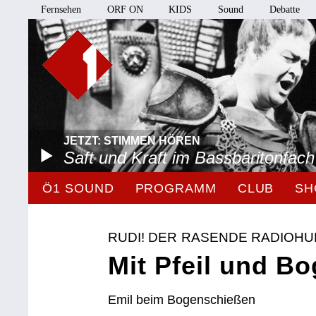
Fernsehen
ORF ON
KIDS
Sound
Debatte
JETZT: STIMMEN HÖREN
Saft und Kraft im Bassbaritonfach
Ö1 SOUND
PROGRAMM
CLUB
SH
RUDI! DER RASENDE RADIOH
Mit Pfeil und B
Emil beim Bogenschießen