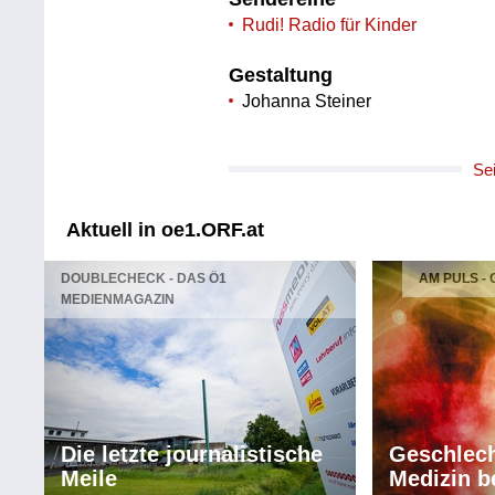
Rudi! Radio für Kinder
Gestaltung
Johanna Steiner
Se
Aktuell in oe1.ORF.at
DOUBLECHECK - DAS Ö1
AM PULS -
MEDIENMAGAZIN
Die letzte journalistische
Geschlech
Meile
Medizin b