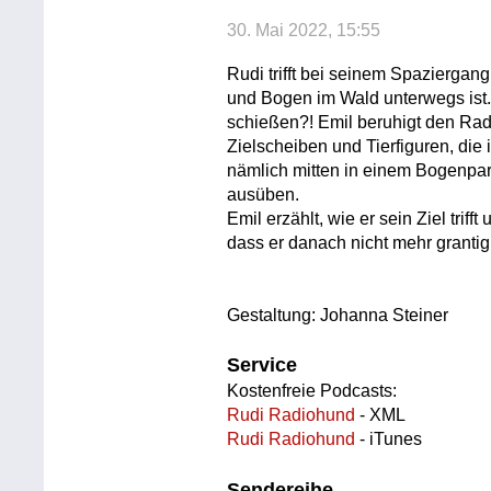
30. Mai 2022, 15:55
Rudi trifft bei seinem Spaziergang
und Bogen im Wald unterwegs ist.
schießen?! Emil beruhigt den Radi
Zielscheiben und Tierfiguren, die 
nämlich mitten in einem Bogenpa
ausüben.
Emil erzählt, wie er sein Ziel tri
dass er danach nicht mehr grantig 
Gestaltung: Johanna Steiner
Service
Kostenfreie Podcasts:
Rudi Radiohund
- XML
Rudi Radiohund
- iTunes
Sendereihe