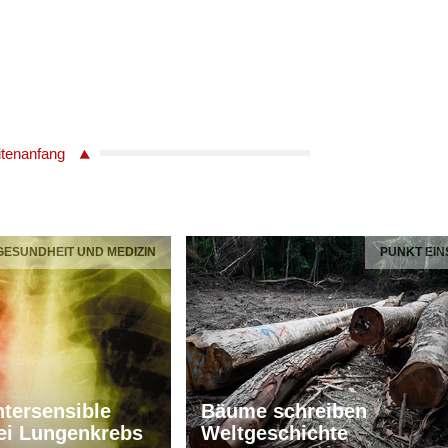
itenanfang
 GESUNDHEIT UND MEDIZIN
PUNKT EIN
tersensible
Bäume schreiben
ei Lungenkrebs
Weltgeschichte