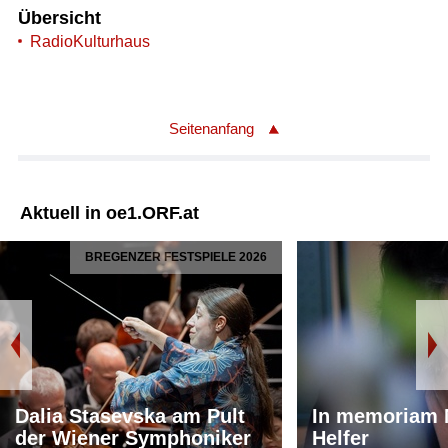
Übersicht
RadioKulturhaus
Seitenanfang
Aktuell in oe1.ORF.at
BREGENZER FESTSPIELE 2026
Dalia Stasevska am Pult
In memoriam 
der Wiener Symphoniker
Helfer