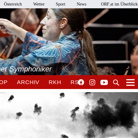
Österreich
Wetter
Sport
News
ORF.at im Überblick
ner Symphoniker
OP
ARCHIV
RKH
RSO