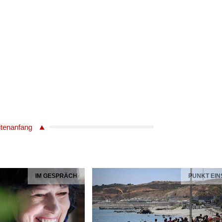
itenanfang
IM GESPRÄCH
PUNKT EIN