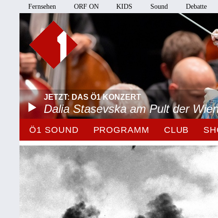
Fernsehen
ORF ON
KIDS
Sound
Debatte
JETZT: DAS Ö1 KONZERT
Dalia Stasevska am Pult der Wie
Ö1 SOUND
PROGRAMM
CLUB
SH