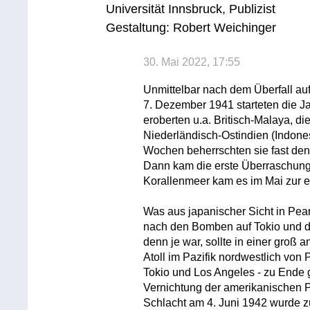
Universität Innsbruck, Publizist
Gestaltung: Robert Weichinger
30. Mai 2022, 17:55
Unmittelbar nach dem Überfall au
7. Dezember 1941 starteten die J
eroberten u.a. Britisch-Malaya, 
Niederländisch-Ostindien (Indone
Wochen beherrschten sie fast de
Dann kam die erste Überraschung:
Korallenmeer kam es im Mai zur e
Was aus japanischer Sicht in Pear
nach den Bomben auf Tokio und 
denn je war, sollte in einer groß
Atoll im Pazifik nordwestlich vo
Tokio und Los Angeles - zu Ende 
Vernichtung der amerikanischen Paz
Schlacht am 4. Juni 1942 wurde z