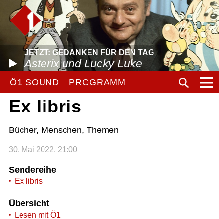
JETZT: GEDANKEN FÜR DEN TAG
Asterix und Lucky Luke
Ö1 SOUND
PROGRAMM
Ex libris
Bücher, Menschen, Themen
30. Mai 2022, 21:00
Sendereihe
Ex libris
Übersicht
Lesen mit Ö1