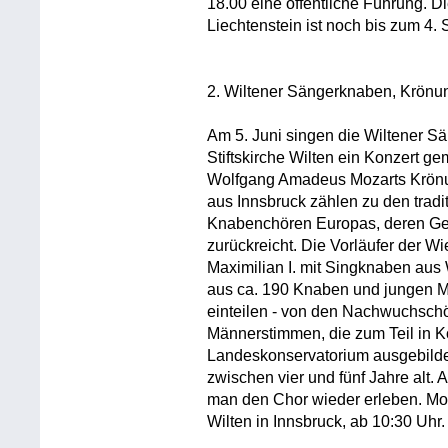
18.00 eine öffentliche Führung. 
Liechtenstein ist noch bis zum 4.
2. Wiltener Sängerknaben, Krön
Am 5. Juni singen die Wiltener S
Stiftskirche Wilten ein Konzert 
Wolfgang Amadeus Mozarts Krön
aus Innsbruck zählen zu den trad
Knabenchören Europas, deren Ges
zurückreicht. Die Vorläufer der 
Maximilian I. mit Singknaben aus 
aus ca. 190 Knaben und jungen M
einteilen - von den Nachwuchsch
Männerstimmen, die zum Teil in K
Landeskonservatorium ausgebildet
zwischen vier und fünf Jahre alt. 
man den Chor wieder erleben. Moz
Wilten in Innsbruck, ab 10:30 Uhr.