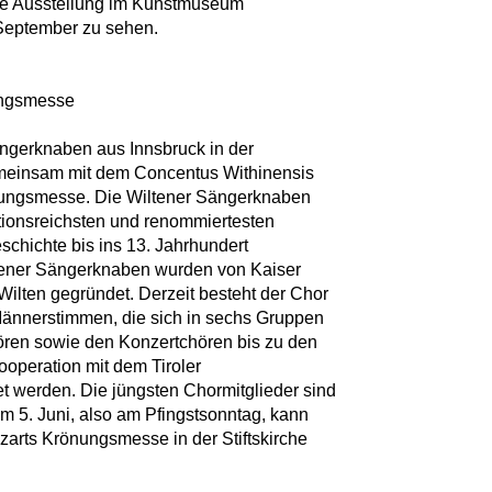
Die Ausstellung im Kunstmuseum
 September zu sehen.
ungsmesse
ängerknaben aus Innsbruck in der
gemeinsam mit dem Concentus Withinensis
ungsmesse. Die Wiltener Sängerknaben
itionsreichsten und renommiertesten
chichte bis ins 13. Jahrhundert
Wiener Sängerknaben wurden von Kaiser
Wilten gegründet. Derzeit besteht der Chor
ännerstimmen, die sich in sechs Gruppen
ören sowie den Konzertchören bis zu den
ooperation mit dem Tiroler
 werden. Die jüngsten Chormitglieder sind
Am 5. Juni, also am Pfingstsonntag, kann
arts Krönungsmesse in der Stiftskirche