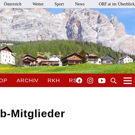
Österreich
Wetter
Sport
News
ORF.at im Überblick
OP
ARCHIV
RKH
RSO
b-Mitglieder