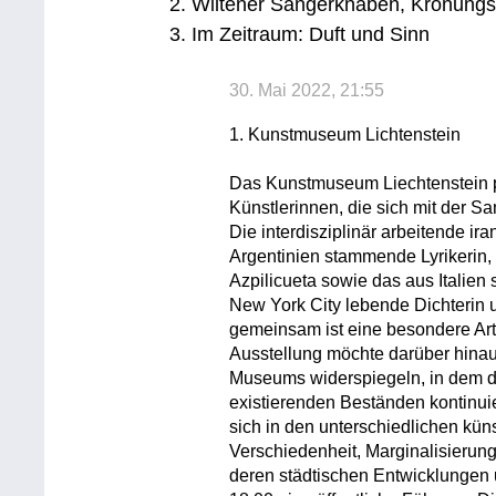
2. Wiltener Sängerknaben, Krönung
3. Im Zeitraum: Duft und Sinn
30. Mai 2022, 21:55
1. Kunstmuseum Lichtenstein
Das Kunstmuseum Liechtenstein pr
Künstlerinnen, die sich mit der
Die interdisziplinär arbeitende ir
Argentinien stammende Lyrikerin,
Azpilicueta sowie das aus Italie
New York City lebende Dichterin u
gemeinsam ist eine besondere Ar
Ausstellung möchte darüber hinaus
Museums widerspiegeln, in dem di
existierenden Beständen kontinuie
sich in den unterschiedlichen k
Verschiedenheit, Marginalisierun
deren städtischen Entwicklungen