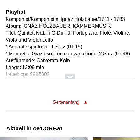
Playlist
Komponist/Komponistin: Ignaz Holzbauer/1711 - 1783
Album: IGNAZ HOLZBAUER: KAMMERMUSIK
Titel: Quintett Nr.1 in G-Dur für Fortepiano, Flöte, Violine,
Viola und Violoncello
* Andante spiritoso - 1.Satz (04:15)
* Menuetto. Grazioso. Trio con variazioni - 2.Satz (07:48)
Ausführende: Camerata Köln
Länge: 12:08 min
Label: cpo 9995802
Komponist/Komponistin: Ignaz Holzbauer/1711 - 1783
Titel: Symphonie in D-Dur op.3 Nr.4
* Allegro - 1.Satz (06:25)
Seitenanfang
* Andante non molto - 2.Satz (06:28)
* Tempo di Menuetto. Cantabile gratioso - Presto - 3.Satz
(03:50)
Aktuell in oe1.ORF.at
Orchester: L' Orfeo Barockorchester
Leitung: Michi Gaigg