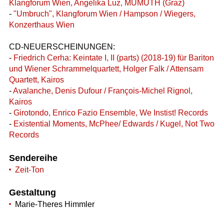
Klangforum Wien, Angelika Luz, MUMUTH (Graz)
-
"Umbruch", Klangforum Wien / Hampson / Wiegers,
Konzerthaus Wien
CD-NEUERSCHEINUNGEN:
-
Friedrich Cerha: Keintate I, II (parts) (2018-19) für Bariton
und Wiener Schrammelquartett, Holger Falk / Attensam
Quartett, Kairos
-
Avalanche, Denis Dufour / François-Michel Rignol,
Kairos
-
Girotondo, Enrico Fazio Ensemble, We Instist! Records
-
Existential Moments, McPhee/ Edwards / Kugel, Not Two
Records
Sendereihe
Zeit-Ton
Gestaltung
Marie-Theres Himmler