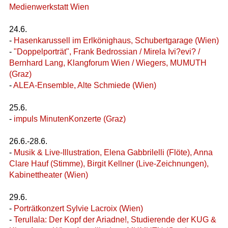
Medienwerkstatt Wien
24.6.
-
Hasenkarussell im Erlkönighaus, Schubertgarage (Wien)
-
"Doppelporträt", Frank Bedrossian / Mirela Ivi?evi? /
Bernhard Lang, Klangforum Wien / Wiegers, MUMUTH
(Graz)
-
ALEA-Ensemble, Alte Schmiede (Wien)
25.6.
-
impuls MinutenKonzerte (Graz)
26.6.-28.6.
-
Musik & Live-Illustration, Elena Gabbrilelli (Flöte), Anna
Clare Hauf (Stimme), Birgit Kellner (Live-Zeichnungen),
Kabinettheater (Wien)
29.6.
-
Porträtkonzert Sylvie Lacroix (Wien)
-
Terullala: Der Kopf der Ariadne!, Studierende der KUG &