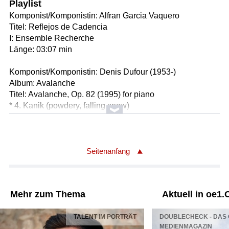
Playlist
Komponist/Komponistin: Alfran Garcia Vaquero
Titel: Reflejos de Cadencia
I: Ensemble Recherche
Länge: 03:07 min
Komponist/Komponistin: Denis Dufour (1953-)
Album: Avalanche
Titel: Avalanche, Op. 82 (1995) for piano
* 4. Kanik (powdery, falling snow)
Solist/Solistin: François-Michel Rignol (Klavier)
Länge: 03:15 min
Label: KAIROS 0015088KAI
Seitenanfang
Komponist/Komponistin: Klaus Lang
Gesamttitel: Konzert RKHGS 20130411 D1788/1-9
Orgelfestival II / MZ: 1.26.39 GZ: 1.35.54 (RKHGS130411-
Mehr zum Thema
Aktuell in oe1.
3)
Titel: D1788/3 marias mantel - für Orgel (2005)
TALENT IM PORTRÄT
DOUBLECHECK - DAS 
Solist/Solistin: Wolfgang Kogert /Orgel
MEDIENMAGAZIN