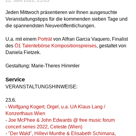
22. Juni 2022, 23:03
Jeden Mittwoch präsentieren wir Ihnen ausgesuchte
Veranstaltungstipps für die kommenden sieben Tage und
die spannendsten Neuveröffentlichungen.
U.a. mit einem
Porträt
von Alfran Garcia Vaquero, Finalist
des
Ö1 Talentebörse Kompositionspreises
, gestaltet von
Daniela Fietzek.
Gestaltung: Marie-Theres Himmler
Service
VERANSTALTUNGSHINWEISE:
23.6.
-
Wolfgang Kogert, Orgel, u.a. UA Klaus Lang /
Konzerthaus Wien
-
Joe McPhee & John Edwards @ free music forum
concert series 2022, Celeste (Wien)
-
"Der Wald", Hillevi Munthe & Elisabeth Schimana,