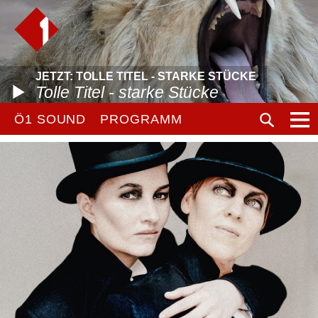
JETZT: TOLLE TITEL - STARKE STÜCKE
Tolle Titel - starke Stücke
Ö1 SOUND
PROGRAMM