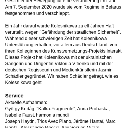
Gesichter der Bewegung für eine Veränderung im Land.
Am 7. September 2020 wurde sie vom Regime in Belarus
festgenommen und verschleppt.
Ein Jahr darauf wurde Kolesnikowa zu elf Jahren Haft
verurteilt, wegen "Gefährdung der staatlichen Sicherheit".
Während dieser schwierigen Zeit hat Kolesnikowa
Unterstützung erhalten, vor allem aus Deutschland, von
ihren Kolleginnen des Kunstvernetzungs-Projekts Interakt.
Dieses Projekt hat Kolesnikowa mit der ukrainischen
Sängerin und Dirigentin Viktoriia Vitrenko und mit der
deutschen Regisseurin und Medienkünstlerin Jasmin
Schädler gegründet. Wir haben Schädler gefragt, wie es
Kolesnikowa geht.
Service
Aktuelle Aufnahmen:
György Kurtág, "Kafka-Fragmente", Anna Prohaska,
Isabelle Faust, harmonia mundi
Joseph Haydn, Trios Avec Piano, Jérôme Hantaï, Marc
Hantaï, Alessandro Moccia, Alix Verzier, Mirare