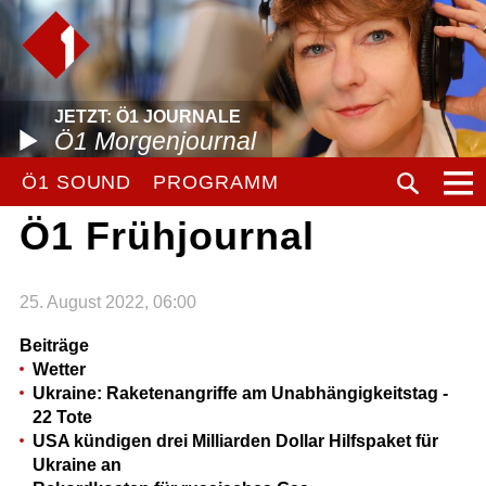
JETZT: Ö1 JOURNALE
Ö1 Morgenjournal
Ö1 SOUND
PROGRAMM
Ö1 Frühjournal
25. August 2022, 06:00
Beiträge
Wetter
Ukraine: Raketenangriffe am Unabhängigkeitstag -
22 Tote
USA kündigen drei Milliarden Dollar Hilfspaket für
Ukraine an