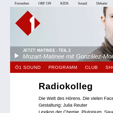
Fernsehen
ORF ON
KIDS
Sound
Debatte
JETZT: MATINEE - TEIL 2
Mozart-Matinee mit González-Mo
Ö1 SOUND
PROGRAMM
CLUB
SH
Radiokolleg
Die Welt des Hörens. Die vielen Fa
Gestaltung: Julia Reuter
Lexikon der Chemie. Plutonium, Sauer