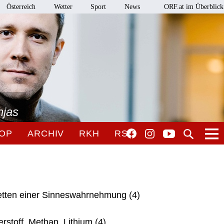
Österreich
Wetter
Sport
News
ORF.at im Überblick
njas
OP
ARCHIV
RKH
RSO
cetten einer Sinneswahrnehmung (4)
stoff, Methan, Lithium (4)