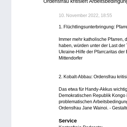
Ordensfrau kritisiert Arbeitsbedingu
10. November 2022, 18:55
1. Flüchtlingsunterbringung: Pfar
Immer mehr katholische Pfarren,
haben, würden unter der Last der 
Ukraine-Hilfe der Pfarrcaritas de
Mittendorfer
2. Kobalt-Abbau: Ordensfrau kriti
Das etwa für Handy-Akkus wichti
Demokratischen Republik Kongo in
problematischen Arbeitsbedingunge
Ordensfrau Jane Wainoi. - Gestal
Service