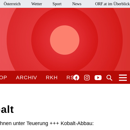
Österreich
Wetter
Sport
News
ORF.at im Überblick
OP
ARCHIV
RKH
RSO
alt
töhnen unter Teuerung +++ Kobalt-Abbau: