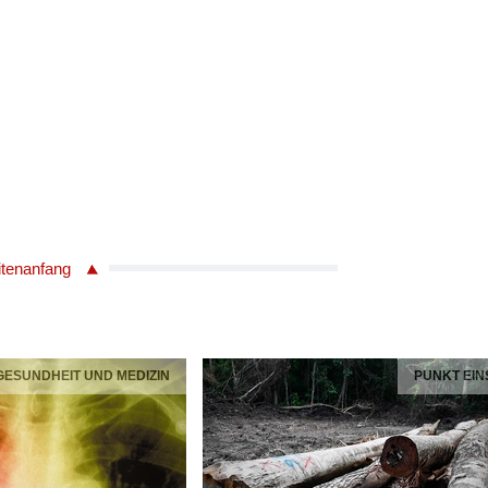
itenanfang
 GESUNDHEIT UND MEDIZIN
PUNKT EIN