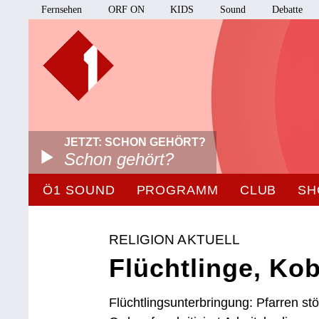
Fernsehen
ORF ON
KIDS
Sound
Debatte
JETZT: SCHON GEHÖRT?
Schon gehört?
Ö1 SOUND
PROGRAMM
CLUB
SH
RELIGION AKTUELL
Flüchtlinge, Kob
Flüchtlingsunterbringung: Pfarren s