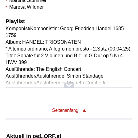
Martina Stummer
Maresa Wildner
Playlist
Komponist/Komponistin: Georg Friedrich Händel 1685 -
1759
Album: HÄNDEL: TRIOSONATEN
* A tempo ordinario; Allegro non presto - 2.Satz (00:04:25)
Titel: Sonate für 2 Violinen und B.c. in G-Dur op.5 Nr.4
HWV 399
Ausführende: The English Concert
Ausführender/Ausführende: Simon Standage
Ausführender/Ausführende: Micaela Comberti
Ausführender/Ausführende: Anthony Pleeth
Ausführender/Ausführende: Trevor Pinnock
Länge: 04:28 min
Label: DG 4154972
Seitenanfang
Komponist/Komponistin: Joseph Haydn 1732 - 1809
Titel: Symphonie Nr.95 in c-moll Hob.I/95 - 5.Londoner
Aktuell in oe1.ORF.at
Symphonie