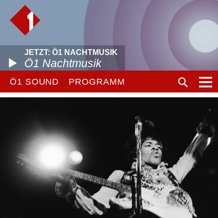
JETZT: Ö1 NACHTMUSIK
Ö1 Nachtmusik
Ö1 SOUND
PROGRAMM