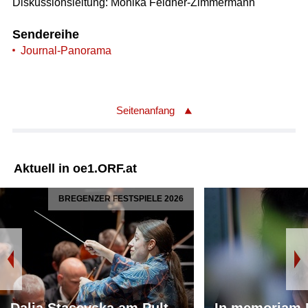
Diskussionsleitung: Monika Feldner-Zimmermann
Sendereihe
Journal-Panorama
Seitenanfang
Aktuell in oe1.ORF.at
BREGENZER FESTSPIELE 2026
Dalia Stasevska am Pult
In memoriam 