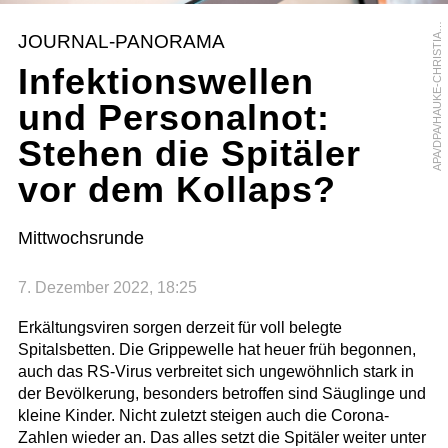
P
A
/
D
P
A
/
H
A
U
K
E
-
C
H
R
I
S
T
I
N
D
I
T
T
R
I
C
A
H
JOURNAL-PANORAMA
A
Infektionswellen
und Personalnot:
Stehen die Spitäler
vor dem Kollaps?
Mittwochsrunde
7. Dezember 2022, 18:25
Erkältungsviren sorgen derzeit für voll belegte
Spitalsbetten. Die Grippewelle hat heuer früh begonnen,
auch das RS-Virus verbreitet sich ungewöhnlich stark in
der Bevölkerung, besonders betroffen sind Säuglinge und
kleine Kinder. Nicht zuletzt steigen auch die Corona-
Zahlen wieder an. Das alles setzt die Spitäler weiter unter