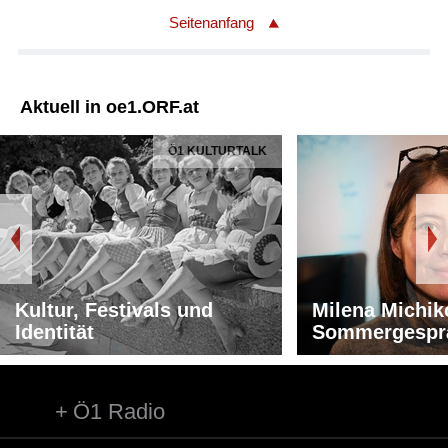
Seitenanfang
Aktuell in oe1.ORF.at
Ö1 KULTURTALK
Kultur, Festivals und
Milena Michik
Identität
Sommergespr
Ö1 Radio