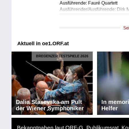
Ausführende: Fauré Quartett
Ausführender/Ausführende: Dirk 
Ausführender/Ausführende: Erika 
Ausführender/Ausführende: Sasch
Se
Ausführender/Ausführende: Konsta
Länge: 07:33 min
Label: Eigenverlag
Aktuell in oe1.ORF.at
Komponist/Komponistin: Johanne
BREGENZER FESTSPIELE 2026
D4121-2
Titel: Quartett für Klavier, Violine
Ausführende: Fauré Quartett
Ausführender/Ausführende: Dirk 
Ausführender/Ausführende: Erika 
Ausführender/Ausführende: Sasch
Ausführender/Ausführende: Konsta
Dalia Stasevska am Pult
In memor
Länge: 34:55 min
der Wiener Symphoniker
Helfer
Label: Henle
Komponist/Komponistin: Antonín 
Bekanntgaben laut ORF-G
Publikumsrat
Ko