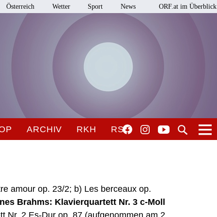
Österreich
Wetter
Sport
News
ORF.at im Überblick
OP
ARCHIV
RKH
RSO
tre amour op. 23/2; b) Les berceaux op.
es Brahms: Klavierquartett Nr. 3 c-Moll
ett Nr. 2 Es-Dur op. 87 (aufgenommen am 2.