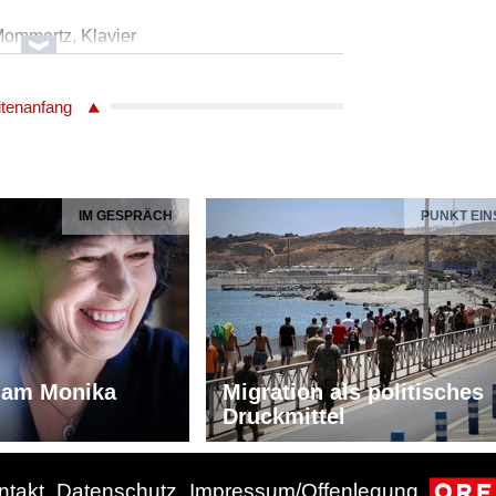
Mommertz, Klavier
Geldsetzer, Violine
a Frömbling, Viola
itenanfang
ntin Heidrich, Violoncello
s Brahms (1833-1897)
IM GESPRÄCH
PUNKT EIN
, Viola und Violoncello, Nr.3, c-Moll, op.60
Mommertz, Klavier
Geldsetzer, Violine
a Frömbling, Viola
ntin Heidrich, Violoncello
iam Monika
Migration als politisches
Druckmittel
Dvorák (1841 - 1904)
ntakt
Datenschutz
Impressum/Offenlegung