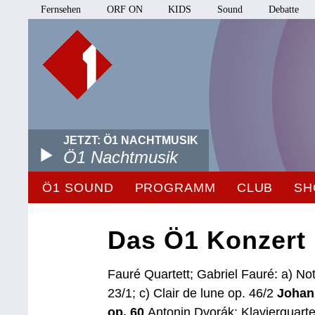
Fernsehen
ORF ON
KIDS
Sound
Debatte
JETZT: Ö1 NACHTMUSIK
Ö1 Nachtmusik
Ö1 SOUND
PROGRAMM
CLUB
SH
Das Ö1 Konzert
Fauré Quartett; Gabriel Fauré: a) No
23/1; c) Clair de lune op. 46/2
Johann
op. 60
Antonin Dvorák: Klavierquart