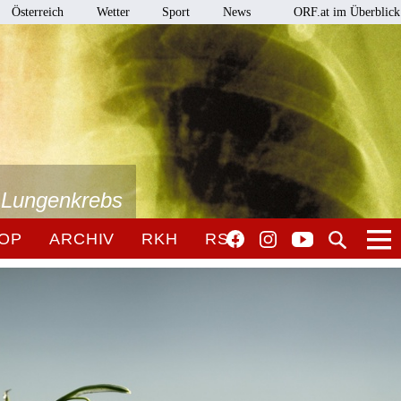
Österreich
Wetter
Sport
News
ORF.at im Überblick
i Lungenkrebs
OP
ARCHIV
RKH
RSO