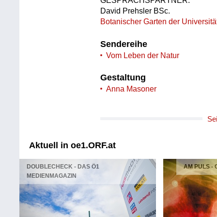
GESPRÄCHSPARTNER:
David Prehsler BSc.
Botanischer Garten der Universit
Sendereihe
Vom Leben der Natur
Gestaltung
Anna Masoner
Se
Aktuell in oe1.ORF.at
DOUBLECHECK - DAS Ö1
AM PULS -
MEDIENMAGAZIN