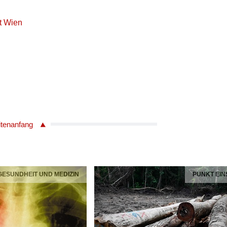
ät Wien
itenanfang
 GESUNDHEIT UND MEDIZIN
PUNKT EIN