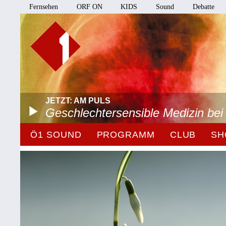
Fernsehen
ORF ON
KIDS
Sound
Debatte
JETZT: AM PULS
Geschlechtersensible Medizin be
Ö1 SOUND
PROGRAMM
CLUB
SH