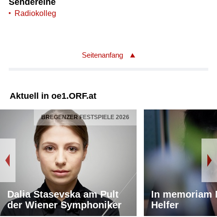
Sendereihe
Radiokolleg
Seitenanfang
Aktuell in oe1.ORF.at
BREGENZER FESTSPIELE 2026
Dalia Stasevska am Pult
In memoriam 
der Wiener Symphoniker
Helfer