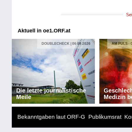
Se
Aktuell in oe1.ORF.at
DOUBLECHECK | 06 08 2026
AM PULS -
Die letzte journalistische
Geschlech
Meile
Medizin b
Bekanntgaben laut ORF-G
Publikumsrat
Ko