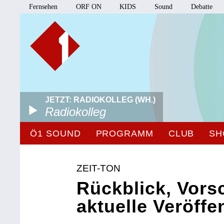
Fernsehen
ORF ON
KIDS
Sound
Debatte
JETZT: RADIOKOLLEG (WH.)
Radiokolleg
Ö1 SOUND
PROGRAMM
CLUB
SH
ZEIT-TON
Rückblick, Vors
aktuelle Veröffe