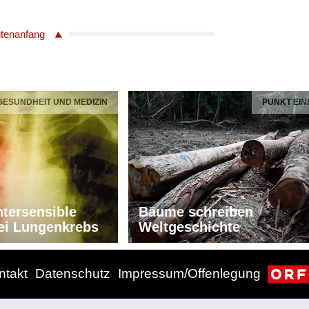
itenanfang
 GESUNDHEIT UND MEDIZIN
PUNKT EIN
tersensible
Bäume schreiben
ei Lungenkrebs
Weltgeschichte
ntakt
Datenschutz
Impressum/Offenlegung