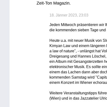
Zeit-Ton Magazin.
18. Jänner 2023, 23:03
Jeden Mittwoch präsentieren wir 
die kommenden sieben Tage und 
Heute u.a. mit neuer Musik von 
Kimyan Law und einem längeren Be
a law of nature", - unlängst hat 
Dreigesang und Hannes Löschel,
ein Album mit Gesangsterzetten he
elektronischer Musik. Es sollte e
einem das Lachen dann aber doch
kommenden Samstag wird "Capital m
einem Konzert im Wiener echoraum
Weitere Veranstaltungstipps führe
(Wien) und in das Jazzatelier Ulri