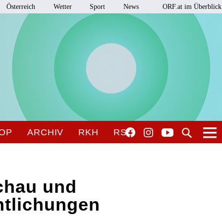
Österreich
Wetter
Sport
News
ORF.at im Überblick
OP
ARCHIV
RKH
RSO
chau und
ntlichungen