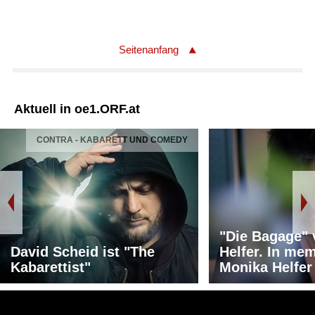
Seitenanfang
Aktuell in oe1.ORF.at
CONTRA - KABARETT UND COMEDY
"Die Bagage"
David Scheid ist "The
Helfer. In me
Kabarettist"
Monika Helfer