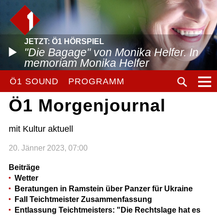
JETZT: Ö1 HÖRSPIEL
"Die Bagage" von Monika Helfer. In
memoriam Monika Helfer
Ö1 SOUND
PROGRAMM
Ö1 Morgenjournal
mit Kultur aktuell
20. Jänner 2023, 07:00
Beiträge
Wetter
Beratungen in Ramstein über Panzer für Ukraine
Fall Teichtmeister Zusammenfassung
Entlassung Teichtmeisters: "Die Rechtslage hat es