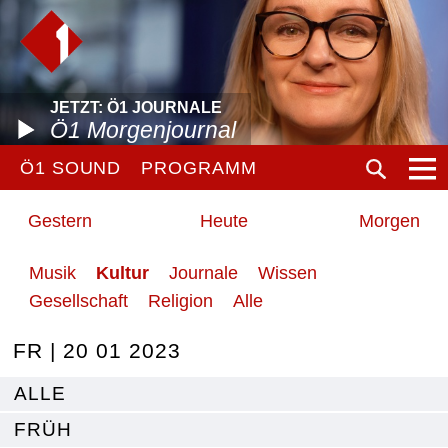
JETZT: Ö1 JOURNALE
Ö1 Morgenjournal
Ö1 SOUND
PROGRAMM
Gestern
Heute
Morgen
Musik
Kultur
Journale
Wissen
Gesellschaft
Religion
Alle
FR | 20 01 2023
ALLE
FRÜH