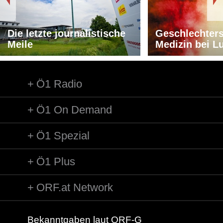
Die letzte journalistische
Geschlechters
Meile
Medizin bei L
Ö1 Radio
Ö1 On Demand
Ö1 Spezial
Ö1 Plus
ORF.at Network
Bekanntgaben laut ORF-G