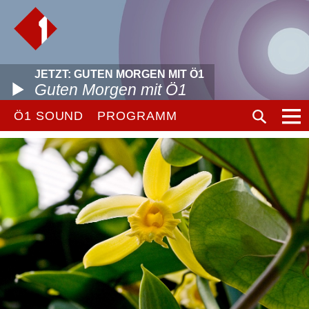
JETZT: GUTEN MORGEN MIT Ö1
Guten Morgen mit Ö1
Ö1 SOUND
PROGRAMM