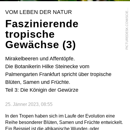
I
C
T
U
R
E
D
E
S
K
.
C
O
M
/
S
C
I
N
C
E
P
H
O
T
O
L
I
B
R
A
R
P
Y
VOM LEBEN DER NATUR
E
Faszinierende
tropische
Gewächse (3)
Mirakelbeeren und Affentöpfe.
Die Botanikerin Hilke Steinecke vom
Palmengarten Frankfurt spricht über tropische
Blüten, Samen und Früchte.
Teil 3: Die Königin der Gewürze
25. Jänner 2023, 08:55
In den Tropen haben sich im Laufe der Evolution eine
Reihe besonderer Blüten, Samen und Früchte entwickelt.
Ein Beispiel ist die afrikanische Wunder- oder