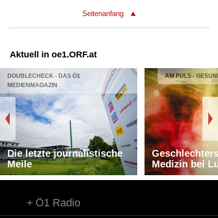
Seitenanfang
Aktuell in oe1.ORF.at
DOUBLECHECK - DAS Ö1
AM PULS - GESUN
MEDIENMAGAZIN
Die letzte journalistische
Geschlechters
Meile
Medizin bei L
Ö1 Radio