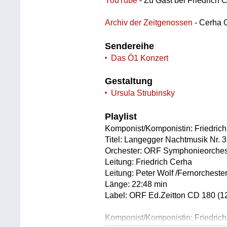
YouTube
- Zu Gast bei Friedrich C
Archiv der Zeitgenossen
- Cerha 
Sendereihe
Das Ö1 Konzert
Gestaltung
Ursula Strubinsky
Playlist
Komponist/Komponistin: Friedric
Titel: Langegger Nachtmusik Nr. 3
Orchester: ORF Symphonieorches
Leitung: Friedrich Cerha
Leitung: Peter Wolf /Fernorcheste
Länge: 22:48 min
Label: ORF Ed.Zeitton CD 180 (1
Komponist/Komponistin: Friedric