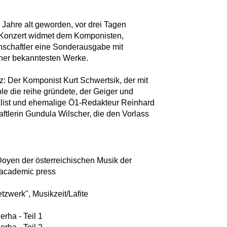
 Jahre alt geworden, vor drei Tagen
1 Konzert widmet dem Komponisten,
enschaftler eine Sonderausgabe mit
ner bekanntesten Werke.
z: Der Komponist Kurt Schwertsik, der mit
e die reihe gründete, der Geiger und
nalist und ehemalige Ö1-Redakteur Reinhard
ftlerin Gundula Wilscher, die den Vorlass
 Doyen der österreichischen Musik der
 academic press
etzwerk", Musikzeit/Lafite
erha - Teil 1