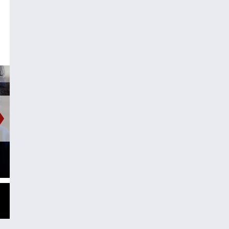
L
LIEBLINGSSTÜCKE
Musikalische
Lieblingsstücke
präsentiert von Simon
Löcker