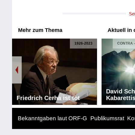
Titel: Relazioni fragili für Cem
AUSSCHNITT)
Se
Solist/Solistin: Gertraud Cerha /
Ausführende: Ensemble "die reih
Länge: 23:45 min
Mehr zum Thema
Aktuell in
Label: Ricordi.de/edition modern/
1926-2023
CONTRA 
Komponist/Komponistin: Friedric
Titel: Spiegel VI für Orchester
Orchester: Radio Symphonieorch
Leitung: Friedrich Cerha
Länge: 06:15 min
Label: ORF CD MP 30 / 1-6 (3CD
David Sch
Komponist/Komponistin: Friedric
Friedrich Cerha ist tot
Kabarettis
Textdichter/Textdichterin, Textque
Titel: Keintate - für mittlere St
"Wiener Panoptikum" und der "Wi
Bekanntgaben laut ORF-G
Publikumsrat
Ko
(CD01/37698/1-6_H, AUSSCHNI
Solist/Solistin: HK Gruber /Chans
Ausführende: Friedrich Cerha un