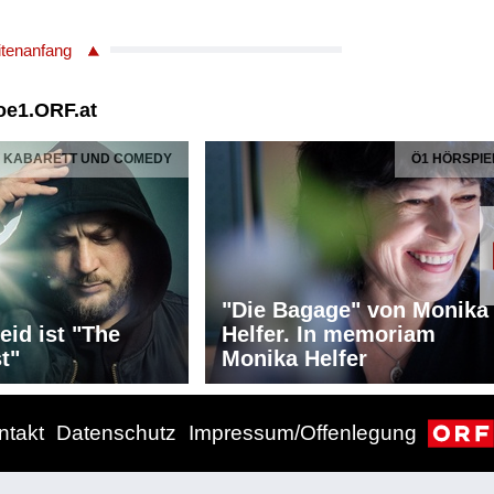
balo und Kammerorchester (PS06/MA9475/1,
itenanfang
Cembalo
e"
 oe1.ORF.at
Materialgebühr
- KABARETT UND COMEDY
Ö1 HÖRSPIE
h Cerha/1926 - 2023
ester Wien
)
"Die Bagage" von Monika
eid ist "The
Helfer. In memoriam
h Cerha/1926 - 2023
t"
Monika Helfer
lle: Ernst Kein/1928 - 1985
imme und Instrumente nach Sprüchen aus dem
ener Grottenbahn" von Ernst Kein
ntakt
Datenschutz
Impressum/Offenlegung
TT)
onnier
d seine Freunde