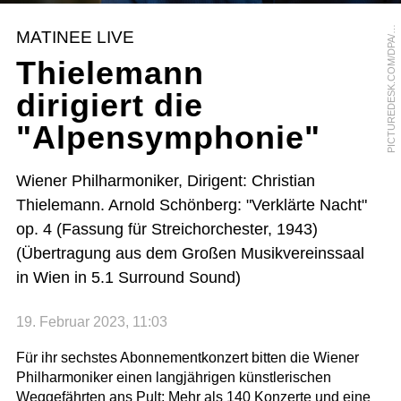
I
C
T
U
R
E
D
E
S
K
.
C
O
M
/
D
P
A
S
E
B
A
S
T
I
A
N
K
A
H
N
E
R
P
T
MATINEE LIVE
/
Thielemann
dirigiert die
"Alpensymphonie"
Wiener Philharmoniker, Dirigent: Christian
Thielemann. Arnold Schönberg: "Verklärte Nacht"
op. 4 (Fassung für Streichorchester, 1943)
(Übertragung aus dem Großen Musikvereinssaal
in Wien in 5.1 Surround Sound)
19. Februar 2023, 11:03
Für ihr sechstes Abonnementkonzert bitten die Wiener
Philharmoniker einen langjährigen künstlerischen
Weggefährten ans Pult: Mehr als 140 Konzerte und eine