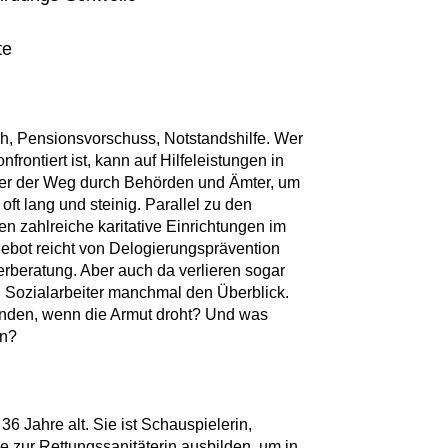
te
ch, Pensionsvorschuss, Notstandshilfe. Wer
nfrontiert ist, kann auf Hilfeleistungen in
er der Weg durch Behörden und Ämter, um
ft lang und steinig. Parallel zu den
en zahlreiche karitative Einrichtungen im
ebot reicht von Delogierungsprävention
rberatung. Aber auch da verlieren sogar
d Sozialarbeiter manchmal den Überblick.
den, wenn die Armut droht? Und was
en?
6 Jahre alt. Sie ist Schauspielerin,
de zur Rettungssanitäterin ausbilden, um in