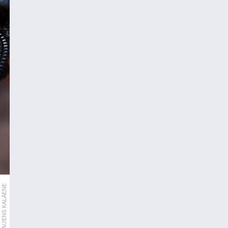
APA/DPA/JENS KALAENE