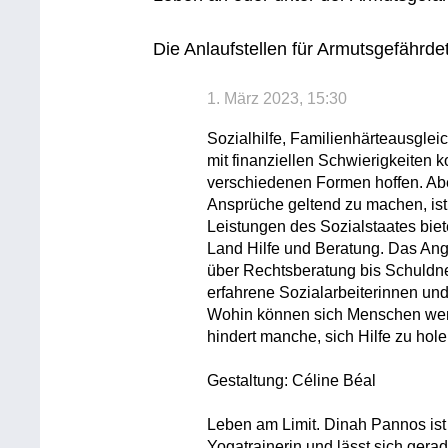
Die Anlaufstellen für Armutsgefährde
1. März 2023, 15:30
Sozialhilfe, Familienhärteausglei
mit finanziellen Schwierigkeiten ko
verschiedenen Formen hoffen. Ab
Ansprüche geltend zu machen, ist o
Leistungen des Sozialstaates biet
Land Hilfe und Beratung. Das Ang
über Rechtsberatung bis Schuldne
erfahrene Sozialarbeiterinnen un
Wohin können sich Menschen wen
hindert manche, sich Hilfe zu hol
Gestaltung: Céline Béal
Leben am Limit. Dinah Pannos ist 3
Yogatrainerin und lässt sich gera