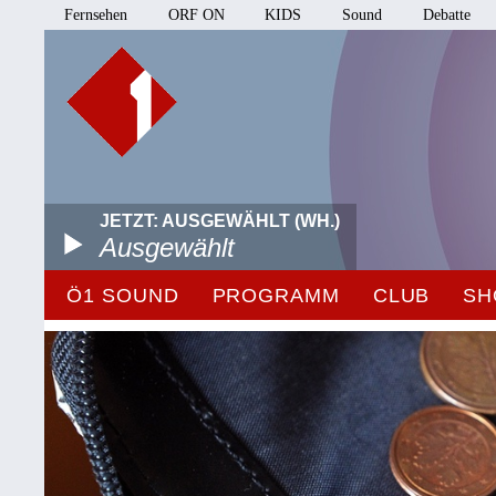
Fernsehen
ORF ON
KIDS
Sound
Debatte
JETZT: AUSGEWÄHLT (WH.)
Ausgewählt
Ö1 SOUND
PROGRAMM
CLUB
SH